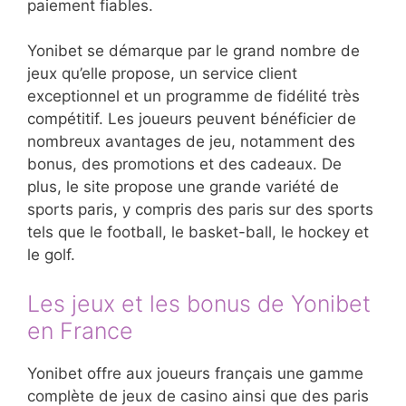
paiement fiables.
Yonibet se démarque par le grand nombre de
jeux qu’elle propose, un service client
exceptionnel et un programme de fidélité très
compétitif. Les joueurs peuvent bénéficier de
nombreux avantages de jeu, notamment des
bonus, des promotions et des cadeaux. De
plus, le site propose une grande variété de
sports paris, y compris des paris sur des sports
tels que le football, le basket-ball, le hockey et
le golf.
Les jeux et les bonus de Yonibet
en France
Yonibet offre aux joueurs français une gamme
complète de jeux de casino ainsi que des paris