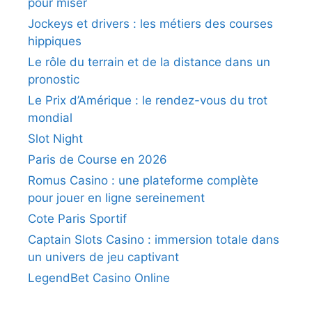
pour miser
Jockeys et drivers : les métiers des courses
hippiques
Le rôle du terrain et de la distance dans un
pronostic
Le Prix d’Amérique : le rendez-vous du trot
mondial
Slot Night
Paris de Course en 2026
Romus Casino : une plateforme complète
pour jouer en ligne sereinement
Cote Paris Sportif
Captain Slots Casino : immersion totale dans
un univers de jeu captivant
LegendBet Casino Online