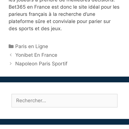
Bet365 en France est donc le site idéal pour les
parieurs français à la recherche d’une
plateforme sûre et conviviale pour parier sur
des sports et des jeux.
Catégories
Paris en Ligne
Yonibet En France
Napoleon Paris Sportif
Rechercher :