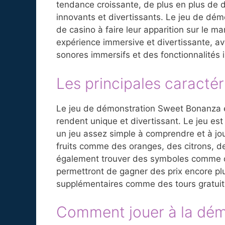
tendance croissante, de plus en plus de 
innovants et divertissants. Le jeu de dém
de casino à faire leur apparition sur le m
expérience immersive et divertissante, av
sonores immersifs et des fonctionnalités 
Les principales caracté
Le jeu de démonstration Sweet Bonanza es
rendent unique et divertissant. Le jeu est 
un jeu assez simple à comprendre et à jou
fruits comme des oranges, des citrons, d
également trouver des symboles comme d
permettront de gagner des prix encore plus
supplémentaires comme des tours gratuits,
Comment jouer à la dé