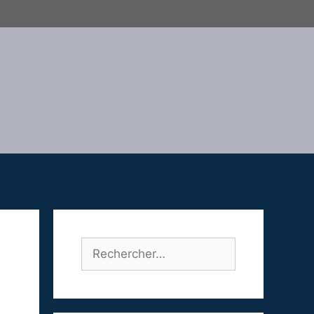
Rechercher :