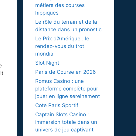
métiers des courses
hippiques
Le rôle du terrain et de la
distance dans un pronostic
Le Prix d’Amérique : le
rendez-vous du trot
mondial
Slot Night
e
Paris de Course en 2026
it
Romus Casino : une
plateforme complète pour
jouer en ligne sereinement
Cote Paris Sportif
Captain Slots Casino :
immersion totale dans un
univers de jeu captivant