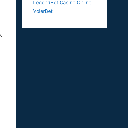
LegendBet Casino Online
VolerBet
s