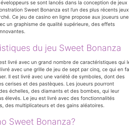
développeurs se sont lancés dans la conception de jeux
onstration Sweet Bonanza est l’un des plus récents jeux
arché. Ce jeu de casino en ligne propose aux joueurs une
ec un graphisme de qualité supérieure, des effets
innovantes.
ristiques du jeu Sweet Bonanza
t livré avec un grand nombre de caractéristiques qui l
livré avec une grille de jeu de sept par cinq, ce qui en fa
er. Il est livré avec une variété de symboles, dont des
es cerises et des pastèques. Les joueurs pourront
es échelles, des diamants et des bombes, qui leur
 élevés. Le jeu est livré avec des fonctionnalités
 des multiplicateurs et des gains aléatoires.
mo Sweet Bonanza?