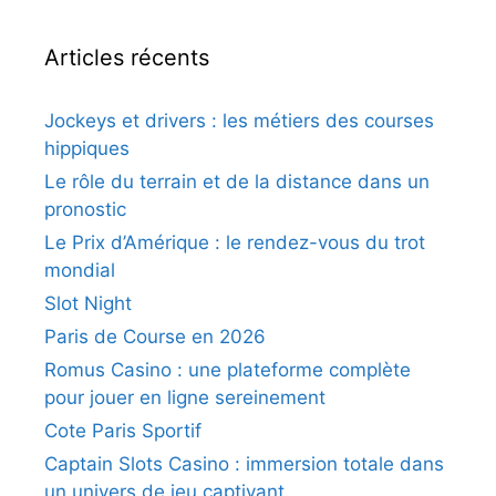
Articles récents
Jockeys et drivers : les métiers des courses
hippiques
Le rôle du terrain et de la distance dans un
pronostic
Le Prix d’Amérique : le rendez-vous du trot
mondial
Slot Night
Paris de Course en 2026
Romus Casino : une plateforme complète
pour jouer en ligne sereinement
Cote Paris Sportif
Captain Slots Casino : immersion totale dans
un univers de jeu captivant