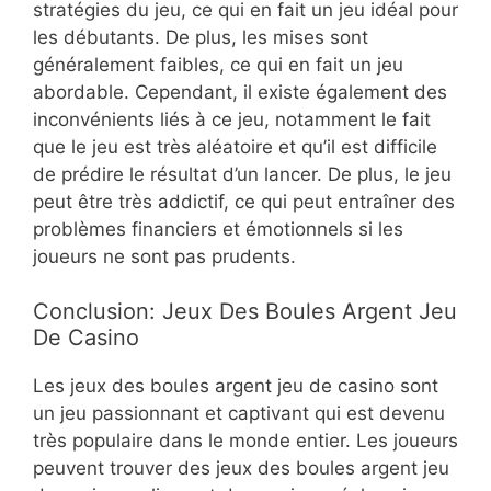
stratégies du jeu, ce qui en fait un jeu idéal pour
les débutants. De plus, les mises sont
généralement faibles, ce qui en fait un jeu
abordable. Cependant, il existe également des
inconvénients liés à ce jeu, notamment le fait
que le jeu est très aléatoire et qu’il est difficile
de prédire le résultat d’un lancer. De plus, le jeu
peut être très addictif, ce qui peut entraîner des
problèmes financiers et émotionnels si les
joueurs ne sont pas prudents.
Conclusion: Jeux Des Boules Argent Jeu
De Casino
Les jeux des boules argent jeu de casino sont
un jeu passionnant et captivant qui est devenu
très populaire dans le monde entier. Les joueurs
peuvent trouver des jeux des boules argent jeu