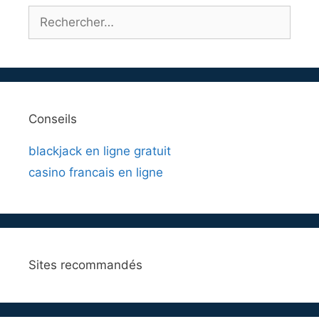
Rechercher :
Conseils
blackjack en ligne gratuit
casino francais en ligne
Sites recommandés