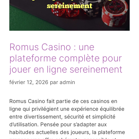
Romus Casino : une
plateforme complète pour
jouer en ligne sereinement
février 12, 2026
par
admin
Romus Casino fait partie de ces casinos en
ligne qui privilégient une expérience équilibrée
entre divertissement, sécurité et simplicité
d’utilisation. Pensée pour s’adapter aux
habitudes actuelles des joueurs, la plateforme