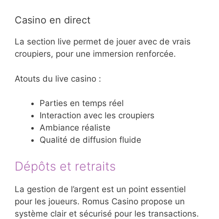
Casino en direct
La section live permet de jouer avec de vrais
croupiers, pour une immersion renforcée.
Atouts du live casino :
Parties en temps réel
Interaction avec les croupiers
Ambiance réaliste
Qualité de diffusion fluide
Dépôts et retraits
La gestion de l’argent est un point essentiel
pour les joueurs. Romus Casino propose un
système clair et sécurisé pour les transactions.