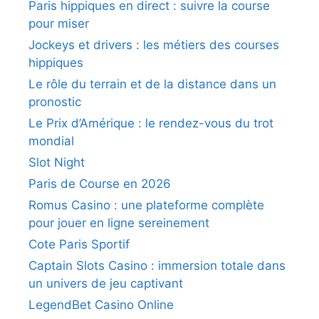
Paris hippiques en direct : suivre la course
pour miser
Jockeys et drivers : les métiers des courses
hippiques
Le rôle du terrain et de la distance dans un
pronostic
Le Prix d’Amérique : le rendez-vous du trot
mondial
Slot Night
Paris de Course en 2026
Romus Casino : une plateforme complète
pour jouer en ligne sereinement
Cote Paris Sportif
Captain Slots Casino : immersion totale dans
un univers de jeu captivant
LegendBet Casino Online