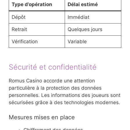
Type d’opération
Délai estimé
Dépôt
Immédiat
Retrait
Quelques jours
Vérification
Variable
Sécurité et confidentialité
Romus Casino accorde une attention
particulière à la protection des données
personnelles. Les informations des joueurs sont
sécurisées grâce à des technologies modernes.
Mesures mises en place
Chiffrement des données