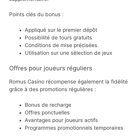
Points clés du bonus :
Appliqué sur le premier dépôt
Possibilité de tours gratuits
Conditions de mise précisées
Utilisation sur une sélection de jeux
Offres pour joueurs réguliers
Romus Casino récompense également la fidélité
grâce à des promotions régulières :
Bonus de recharge
Offres ponctuelles
Avantages pour joueurs actifs
Programmes promotionnels temporaires