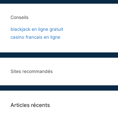
Conseils
blackjack en ligne gratuit
casino francais en ligne
Sites recommandés
Articles récents