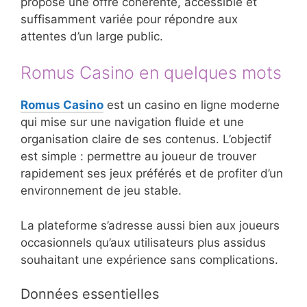
propose une offre cohérente, accessible et
suffisamment variée pour répondre aux
attentes d’un large public.
Romus Casino en quelques mots
Romus Casino
est un casino en ligne moderne
qui mise sur une navigation fluide et une
organisation claire de ses contenus. L’objectif
est simple : permettre au joueur de trouver
rapidement ses jeux préférés et de profiter d’un
environnement de jeu stable.
La plateforme s’adresse aussi bien aux joueurs
occasionnels qu’aux utilisateurs plus assidus
souhaitant une expérience sans complications.
Données essentielles