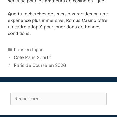
sérieuse pour les amateurs de casino en ligne.
Que tu recherches des sessions rapides ou une
expérience plus immersive, Romus Casino offre
un cadre adapté pour jouer dans de bonnes
conditions.
Catégories
Paris en Ligne
Cote Paris Sportif
Paris de Course en 2026
Rechercher :