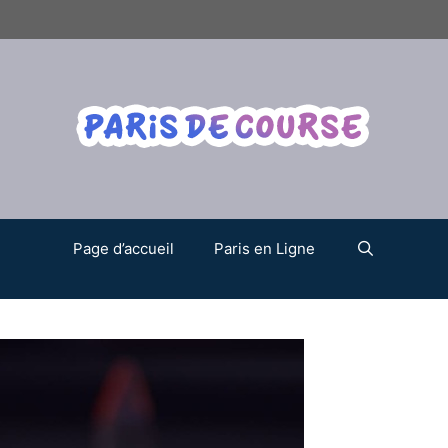
Page d’accueil
Paris en Ligne