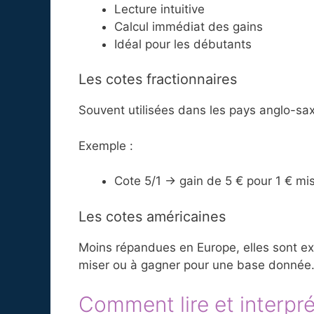
Lecture intuitive
Calcul immédiat des gains
Idéal pour les débutants
Les cotes fractionnaires
Souvent utilisées dans les pays anglo-saxo
Exemple :
Cote 5/1 → gain de 5 € pour 1 € mi
Les cotes américaines
Moins répandues en Europe, elles sont ex
miser ou à gagner pour une base donnée
Comment lire et interprét