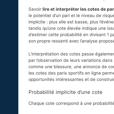
Savoir
lire et interpréter les cotes de pa
le potentiel d’un pari et le niveau de ris
implicite : plus elle est basse, plus l’é
tandis qu’une cote élevée indique une issu
d’estimer cette probabilité en divisant 1 
son propre ressenti avec l’analyse propos
L’interprétation des cotes passe égalemen
par l’observation de leurs variations dans
comme une blessure, une annonce de compo
les cotes des paris sportifs en ligne perme
opportunités intéressantes et de construi
Probabilité implicite d’une cote
Chaque cote correspond à une probabilit