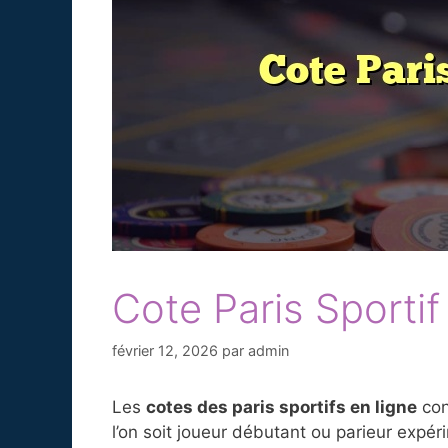
Cote Paris Sportif
février 12, 2026
par
admin
Les
cotes des paris sportifs en ligne
con
l’on soit joueur débutant ou parieur expér