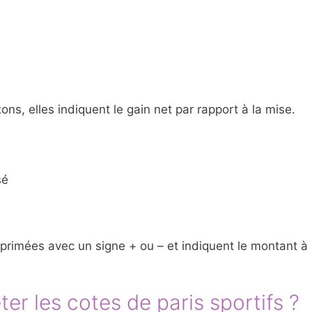
ns, elles indiquent le gain net par rapport à la mise.
sé
primées avec un signe + ou – et indiquent le montant à
.
er les cotes de paris sportifs ?