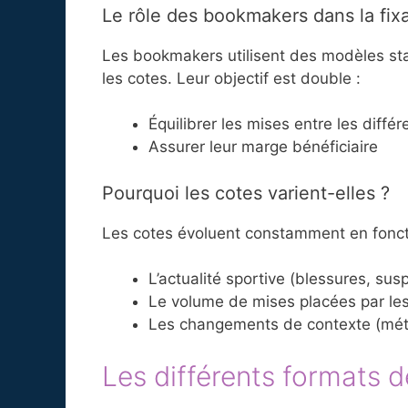
Le rôle des bookmakers dans la fix
Les bookmakers utilisent des modèles stat
les cotes. Leur objectif est double :
Équilibrer les mises entre les diffé
Assurer leur marge bénéficiaire
Pourquoi les cotes varient-elles ?
Les cotes évoluent constamment en fonct
L’actualité sportive (blessures, su
Le volume de mises placées par les
Les changements de contexte (mété
Les différents formats d