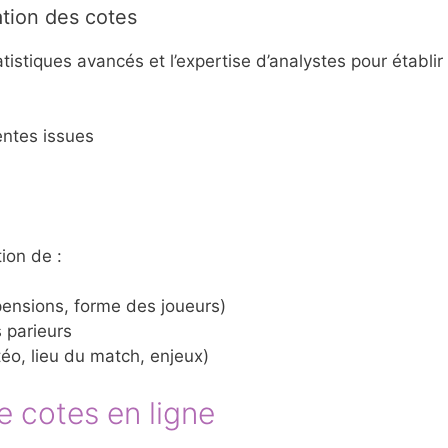
ation des cotes
istiques avancés et l’expertise d’analystes pour établir
rentes issues
ion de :
spensions, forme des joueurs)
 parieurs
o, lieu du match, enjeux)
e cotes en ligne