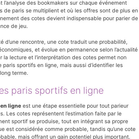
tent l’analyse des bookmakers sur chaque événement
 de paris se multiplient et où les offres sont de plus en
nnement des cotes devient indispensable pour parier de
ence de jeu.
té d’une rencontre, une cote traduit une probabilité,
 économiques, et évolue en permanence selon l’actualité
 la lecture et l’interprétation des cotes permet non
aris sportifs en ligne, mais aussi d’identifier les
 long terme.
 paris sportifs en ligne
 en ligne
est une étape essentielle pour tout parieur
. Les cotes représentent l’estimation faite par le
nt sportif se produise, tout en intégrant sa propre
ssue est considérée comme probable, tandis qu’une cote
bable, mais offrant un gain potentiel plus important.