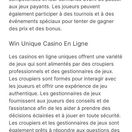
aux jeux payants. Les joueurs peuvent
également participer à des tournois et à des
événements spéciaux pour tenter de gagner
des prix et des bonus.
Win Unique Casino En Ligne
Les casinos en ligne uniques offrent une variété
de jeux qui sont alimentés par des croupiers
professionnels et des gestionnaires de jeux.
Les croupiers sont formés pour interagir avec
les joueurs et offrir une expérience de jeu
authentique. Les gestionnaires de jeux
fournissent aux joueurs des conseils et de
l’assistance afin de les aider à prendre des
décisions éclairées et à jouer en toute sécurité.
Les croupiers et les gestionnaires de jeux sont
également prêts à répondre aux questions des