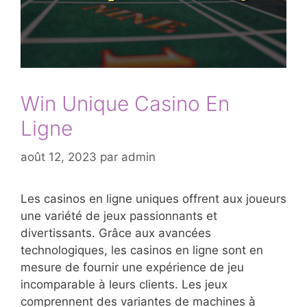
Win Unique Casino En
Ligne
août 12, 2023
par
admin
Les casinos en ligne uniques offrent aux joueurs
une variété de jeux passionnants et
divertissants. Grâce aux avancées
technologiques, les casinos en ligne sont en
mesure de fournir une expérience de jeu
incomparable à leurs clients. Les jeux
comprennent des variantes de machines à