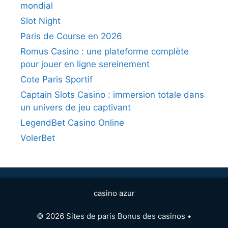
mondial
Slot Night
Paris de Course en 2026
Romus Casino : une plateforme complète
pour jouer en ligne sereinement
Cote Paris Sportif
Captain Slots Casino : immersion totale dans
un univers de jeu captivant
LegendBet Casino Online
VolerBet
casino azur
© 2026 Sites de paris Bonus des casinos
•