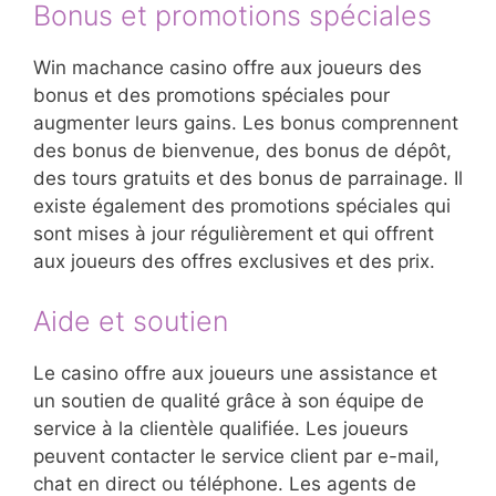
Bonus et promotions spéciales
Win machance casino offre aux joueurs des
bonus et des promotions spéciales pour
augmenter leurs gains. Les bonus comprennent
des bonus de bienvenue, des bonus de dépôt,
des tours gratuits et des bonus de parrainage. Il
existe également des promotions spéciales qui
sont mises à jour régulièrement et qui offrent
aux joueurs des offres exclusives et des prix.
Aide et soutien
Le casino offre aux joueurs une assistance et
un soutien de qualité grâce à son équipe de
service à la clientèle qualifiée. Les joueurs
peuvent contacter le service client par e-mail,
chat en direct ou téléphone. Les agents de