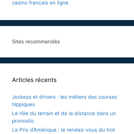
casino francais en ligne
Sites recommandés
Articles récents
Jockeys et drivers : les métiers des courses
hippiques
Le rôle du terrain et de la distance dans un
pronostic
Le Prix d’Amérique : le rendez-vous du trot