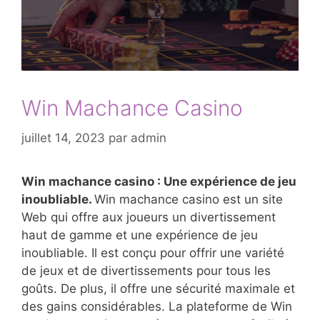
Win Machance Casino
juillet 14, 2023
par
admin
Win machance casino : Une expérience de jeu
inoubliable.
Win machance casino est un site
Web qui offre aux joueurs un divertissement
haut de gamme et une expérience de jeu
inoubliable. Il est conçu pour offrir une variété
de jeux et de divertissements pour tous les
goûts. De plus, il offre une sécurité maximale et
des gains considérables. La plateforme de Win