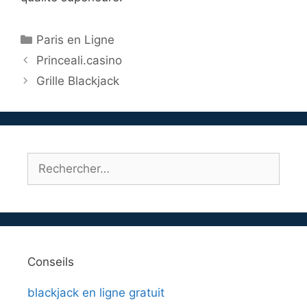
Catégories
Paris en Ligne
Princeali.casino
Grille Blackjack
Rechercher :
Conseils
blackjack en ligne gratuit