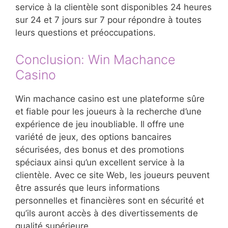
service à la clientèle sont disponibles 24 heures
sur 24 et 7 jours sur 7 pour répondre à toutes
leurs questions et préoccupations.
Conclusion: Win Machance
Casino
Win machance casino est une plateforme sûre
et fiable pour les joueurs à la recherche d’une
expérience de jeu inoubliable. Il offre une
variété de jeux, des options bancaires
sécurisées, des bonus et des promotions
spéciaux ainsi qu’un excellent service à la
clientèle. Avec ce site Web, les joueurs peuvent
être assurés que leurs informations
personnelles et financières sont en sécurité et
qu’ils auront accès à des divertissements de
qualité supérieure.