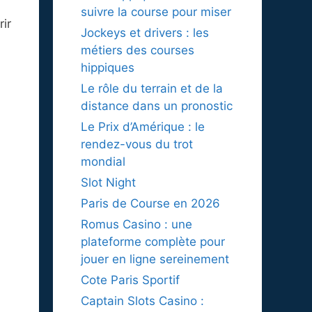
à
suivre la course pour miser
rir
Jockeys et drivers : les
métiers des courses
hippiques
Le rôle du terrain et de la
distance dans un pronostic
Le Prix d’Amérique : le
rendez-vous du trot
mondial
Slot Night
Paris de Course en 2026
Romus Casino : une
plateforme complète pour
jouer en ligne sereinement
Cote Paris Sportif
Captain Slots Casino :