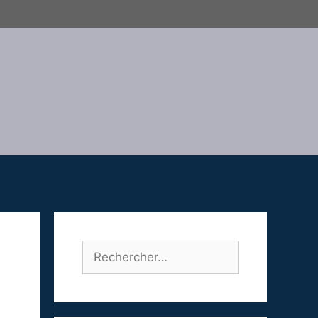
Rechercher :