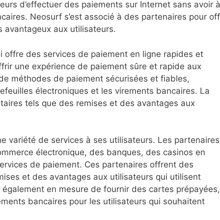
ateurs d’effectuer des paiements sur Internet sans avoir 
caires. Neosurf s’est associé à des partenaires pour off
s avantageux aux utilisateurs.
 offre des services de paiement en ligne rapides et
ffrir une expérience de paiement sûre et rapide aux
é de méthodes de paiement sécurisées et fiables,
feuilles électroniques et les virements bancaires. La
taires tels que des remises et des avantages aux
ne variété de services à ses utilisateurs. Les partenaires
commerce électronique, des banques, des casinos en
services de paiement. Ces partenaires offrent des
ises et des avantages aux utilisateurs qui utilisent
t également en mesure de fournir des cartes prépayées,
ements bancaires pour les utilisateurs qui souhaitent