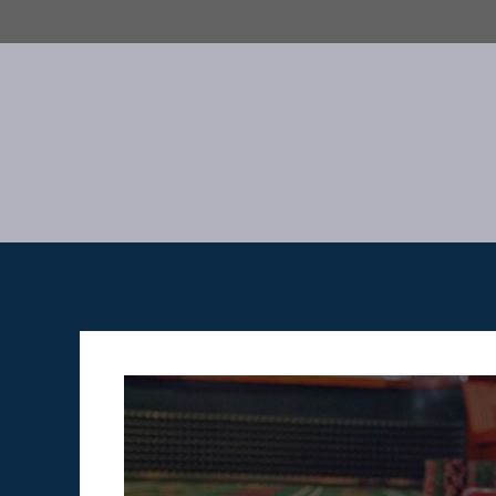
Aller
au
contenu