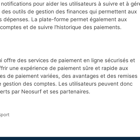
tifications pour aider les utilisateurs à suivre et à gér
 des outils de gestion des finances qui permettent aux
eurs dépenses. La plate-forme permet également aux
 comptes et de suivre l’historique des paiements.
 offre des services de paiement en ligne sécurisés et
ffrir une expérience de paiement sûre et rapide aux
des de paiement variées, des avantages et des remises
de gestion des comptes. Les utilisateurs peuvent donc
ferts par Neosurf et ses partenaires.
Sport