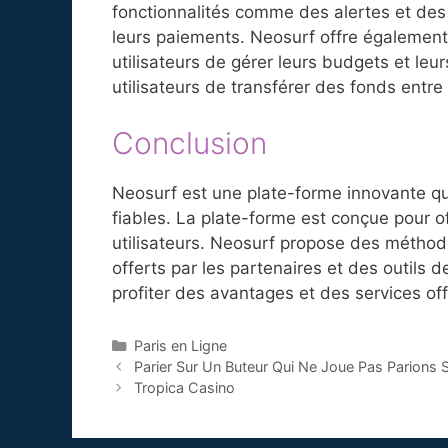
fonctionnalités comme des alertes et des no
leurs paiements. Neosurf offre également
utilisateurs de gérer leurs budgets et l
utilisateurs de transférer des fonds entre
Conclusion
Neosurf est une plate-forme innovante qui
fiables. La plate-forme est conçue pour o
utilisateurs. Neosurf propose des métho
offerts par les partenaires et des outils 
profiter des avantages et des services of
Catégories
Paris en Ligne
Parier Sur Un Buteur Qui Ne Joue Pas Parions 
Tropica Casino