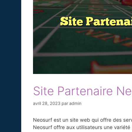
Site Partenaire N
avril 28, 2023
par
admin
Neosurf est un site web qui offre des ser
Neosurf offre aux utilisateurs une variét