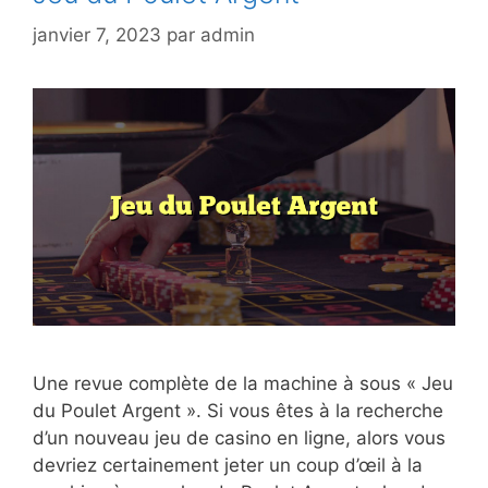
janvier 7, 2023
par
admin
Une revue complète de la machine à sous « Jeu
du Poulet Argent ». Si vous êtes à la recherche
d’un nouveau jeu de casino en ligne, alors vous
devriez certainement jeter un coup d’œil à la