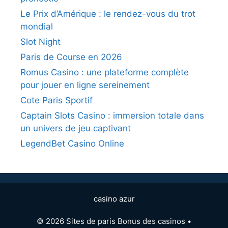
Le Prix d’Amérique : le rendez-vous du trot
mondial
Slot Night
Paris de Course en 2026
Romus Casino : une plateforme complète
pour jouer en ligne sereinement
Cote Paris Sportif
Captain Slots Casino : immersion totale dans
un univers de jeu captivant
LegendBet Casino Online
casino azur
© 2026 Sites de paris Bonus des casinos
•