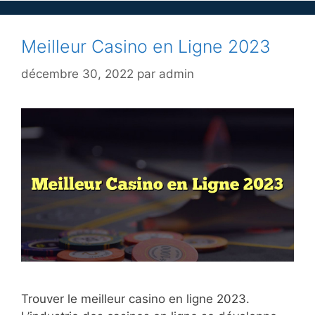
Meilleur Casino en Ligne 2023
décembre 30, 2022
par
admin
Trouver le meilleur casino en ligne 2023.