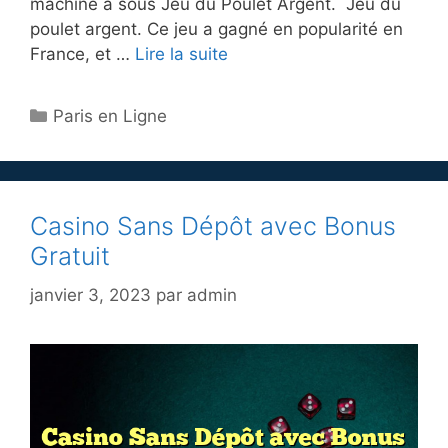
machine à sous Jeu du Poulet Argent. Jeu du
poulet argent. Ce jeu a gagné en popularité en
France, et …
Lire la suite
Catégories
Paris en Ligne
Casino Sans Dépôt avec Bonus
Gratuit
janvier 3, 2023
par
admin