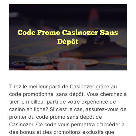
Tirez le meilleur parti de Casinozer grâce au
code promotionnel sans dépôt. Vous cherchez à
tirer le meilleur parti de votre expérience de
casino en ligne? Si c’est le cas, assurez-vous de
profiter du code promo sans dépôt de
Casinozer. Ce code vous permettra d’accéder à
des bonus et des promotions exclusifs que