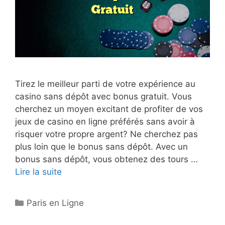
Tirez le meilleur parti de votre expérience au
casino sans dépôt avec bonus gratuit. Vous
cherchez un moyen excitant de profiter de vos
jeux de casino en ligne préférés sans avoir à
risquer votre propre argent? Ne cherchez pas
plus loin que le bonus sans dépôt. Avec un
bonus sans dépôt, vous obtenez des tours …
Lire la suite
Catégories
Paris en Ligne