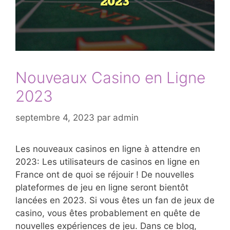
Nouveaux Casino en Ligne
2023
septembre 4, 2023
par
admin
Les nouveaux casinos en ligne à attendre en
2023: Les utilisateurs de casinos en ligne en
France ont de quoi se réjouir ! De nouvelles
plateformes de jeu en ligne seront bientôt
lancées en 2023. Si vous êtes un fan de jeux de
casino, vous êtes probablement en quête de
nouvelles expériences de jeu. Dans ce blog,