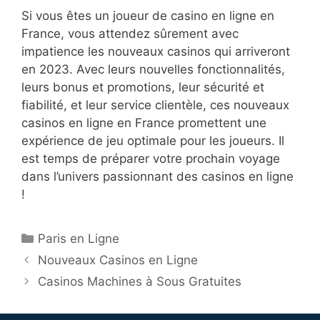
Si vous êtes un joueur de casino en ligne en
France, vous attendez sûrement avec
impatience les nouveaux casinos qui arriveront
en 2023. Avec leurs nouvelles fonctionnalités,
leurs bonus et promotions, leur sécurité et
fiabilité, et leur service clientèle, ces nouveaux
casinos en ligne en France promettent une
expérience de jeu optimale pour les joueurs. Il
est temps de préparer votre prochain voyage
dans l’univers passionnant des casinos en ligne
!
Catégories
Paris en Ligne
Nouveaux Casinos en Ligne
Casinos Machines à Sous Gratuites