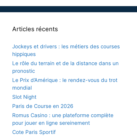
Articles récents
Jockeys et drivers : les métiers des courses
hippiques
Le rôle du terrain et de la distance dans un
pronostic
Le Prix d’Amérique : le rendez-vous du trot
mondial
Slot Night
Paris de Course en 2026
Romus Casino : une plateforme complète
pour jouer en ligne sereinement
Cote Paris Sportif