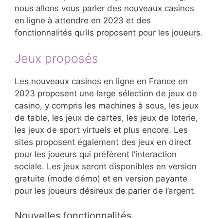
nous allons vous parler des nouveaux casinos
en ligne à attendre en 2023 et des
fonctionnalités qu’ils proposent pour les joueurs.
Jeux proposés
Les nouveaux casinos en ligne en France en
2023 proposent une large sélection de jeux de
casino, y compris les machines à sous, les jeux
de table, les jeux de cartes, les jeux de loterie,
les jeux de sport virtuels et plus encore. Les
sites proposent également des jeux en direct
pour les joueurs qui préfèrent l’interaction
sociale. Les jeux seront disponibles en version
gratuite (mode démo) et en version payante
pour les joueurs désireux de parier de l’argent.
Nouvelles fonctionnalités