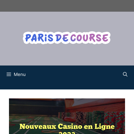
Aller
au
contenu
Menu