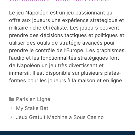
Le jeu Napoléon est un jeu passionnant qui
offre aux joueurs une expérience stratégique et
militaire riche et réaliste. Les joueurs peuvent
prendre des décisions tactiques et politiques et
utiliser des outils de stratégie avancés pour
prendre le contrôle de l’Europe. Les graphismes,
l’audio et les fonctionnalités stratégiques font
de Napoléon un jeu très divertissant et
immersif. Il est disponible sur plusieurs plates-
formes pour les joueurs à la maison et en ligne.
Catégories
Paris en Ligne
My Stake Bet
Jeux Gratuit Machine a Sous Casino