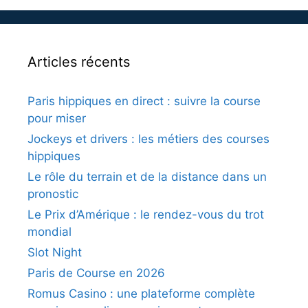
Articles récents
Paris hippiques en direct : suivre la course
pour miser
Jockeys et drivers : les métiers des courses
hippiques
Le rôle du terrain et de la distance dans un
pronostic
Le Prix d’Amérique : le rendez-vous du trot
mondial
Slot Night
Paris de Course en 2026
Romus Casino : une plateforme complète