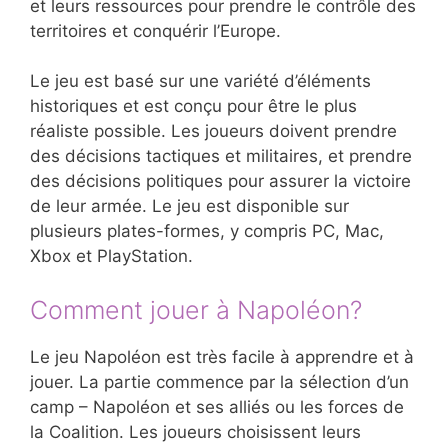
et leurs ressources pour prendre le contrôle des
territoires et conquérir l’Europe.
Le jeu est basé sur une variété d’éléments
historiques et est conçu pour être le plus
réaliste possible. Les joueurs doivent prendre
des décisions tactiques et militaires, et prendre
des décisions politiques pour assurer la victoire
de leur armée. Le jeu est disponible sur
plusieurs plates-formes, y compris PC, Mac,
Xbox et PlayStation.
Comment jouer à Napoléon?
Le jeu Napoléon est très facile à apprendre et à
jouer. La partie commence par la sélection d’un
camp – Napoléon et ses alliés ou les forces de
la Coalition. Les joueurs choisissent leurs