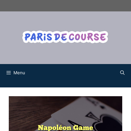
Aller
au
contenu
Menu