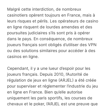
Malgré cette interdiction, de nombreux
casinotiers opèrent toujours en France, mais à
leurs risques et périls. Les opérateurs de casino
en ligne risquent de lourdes amendes et des
poursuites judiciaires s’ils sont pris à opérer
dans le pays. En conséquence, de nombreux
joueurs français sont obligés d’utiliser des VPN
ou des solutions similaires pour accéder à des
casinos en ligne.
Cependant, il y a une lueur d’espoir pour les
joueurs français. Depuis 2010, l’Autorité de
régulation de jeux en ligne (ARJEL) a été créée
pour superviser et réglementer l’industrie du jeu
en ligne en France. Bien qu’elle autorise
uniquement les paris sportifs, les courses de
chevaux et le poker, l’ARJEL est une preuve que