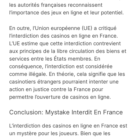
les autorités françaises reconnaissent
l’importance des jeux en ligne et leur potentiel.
En outre, l’Union européenne (UE) a critiqué
l’interdiction des casinos en ligne en France.
L’UE estime que cette interdiction contrevient
aux principes de la libre circulation des biens et
services entre les États membres. En
conséquence, l’interdiction est considérée
comme illégale. En théorie, cela signifie que les
casinotiers étrangers pourraient intenter une
action en justice contre la France pour
permettre l’ouverture de casinos en ligne.
Conclusion: Mystake Interdit En France
L’interdiction des casinos en ligne en France est
un mystère pour les joueurs. Bien que les