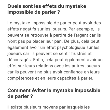
Quels sont les effets du mystake
impossible de parier ?
Le mystake impossible de parier peut avoir des
effets négatifs sur les joueurs. Par exemple, ils
peuvent se retrouver à perdre de l’argent car ils
n’ont pas pu placer leur pari. De plus, cela peut
également avoir un effet psychologique sur les
joueurs car ils peuvent se sentir frustrés et
découragés. Enfin, cela peut également avoir un
effet sur leurs relations avec les autres joueurs
car ils peuvent ne plus avoir confiance en leurs
compétences et en leurs capacités à parier.
Comment éviter le mystake impossible
de parier ?
Il existe plusieurs moyens par lesquels les