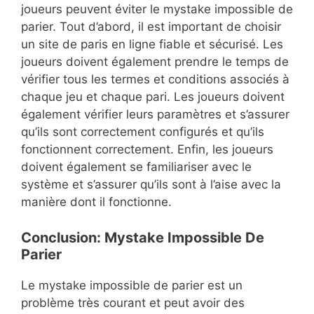
joueurs peuvent éviter le mystake impossible de
parier. Tout d’abord, il est important de choisir
un site de paris en ligne fiable et sécurisé. Les
joueurs doivent également prendre le temps de
vérifier tous les termes et conditions associés à
chaque jeu et chaque pari. Les joueurs doivent
également vérifier leurs paramètres et s’assurer
qu’ils sont correctement configurés et qu’ils
fonctionnent correctement. Enfin, les joueurs
doivent également se familiariser avec le
système et s’assurer qu’ils sont à l’aise avec la
manière dont il fonctionne.
Conclusion: Mystake Impossible De
Parier
Le mystake impossible de parier est un
problème très courant et peut avoir des