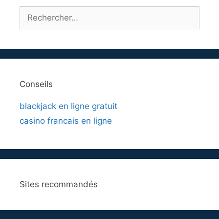
Rechercher :
Conseils
blackjack en ligne gratuit
casino francais en ligne
Sites recommandés