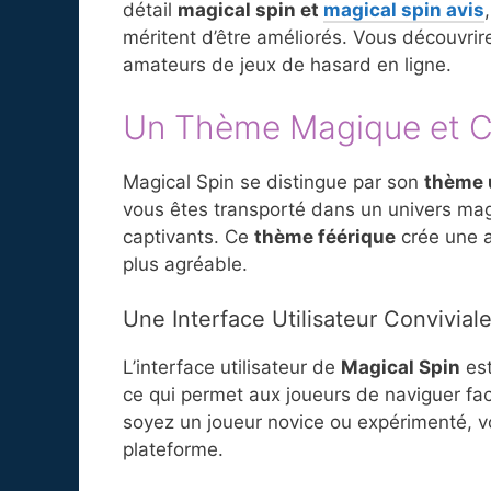
détail
magical spin et
magical spin avis
méritent d’être améliorés. Vous découvrir
amateurs de jeux de hasard en ligne.
Un Thème Magique et C
Magical Spin se distingue par son
thème 
vous êtes transporté dans un univers mag
captivants. Ce
thème féérique
crée une a
plus agréable.
Une Interface Utilisateur Convivial
L’interface utilisateur de
Magical Spin
es
ce qui permet aux joueurs de naviguer fac
soyez un joueur novice ou expérimenté, v
plateforme.