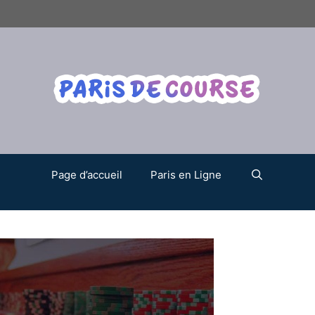
Page d’accueil
Paris en Ligne