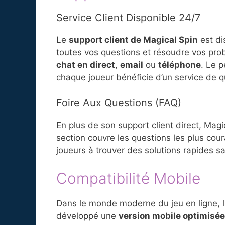
Service Client Disponible 24/7
Le
support client de Magical Spin
est di
toutes vos questions et résoudre vos pro
chat en direct
,
email
ou
téléphone
. Le 
chaque joueur bénéficie d’un service de qu
Foire Aux Questions (FAQ)
En plus de son support client direct, Mag
section couvre les questions les plus cour
joueurs à trouver des solutions rapides s
Compatibilité Mobile
Dans le monde moderne du jeu en ligne, 
développé une
version mobile optimisée