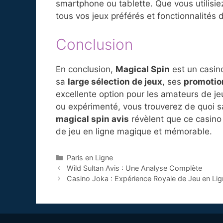
smartphone ou tablette. Que vous utilisie
tous vos jeux préférés et fonctionnalités 
Conclusion
En conclusion,
Magical Spin
est un casino
sa
large sélection de jeux
, ses
promotio
excellente option pour les amateurs de j
ou expérimenté, vous trouverez de quoi sa
magical spin avis
révèlent que ce casino
de jeu en ligne magique et mémorable.
Catégories
Paris en Ligne
Wild Sultan Avis : Une Analyse Complète
Casino Joka : Expérience Royale de Jeu en Lig