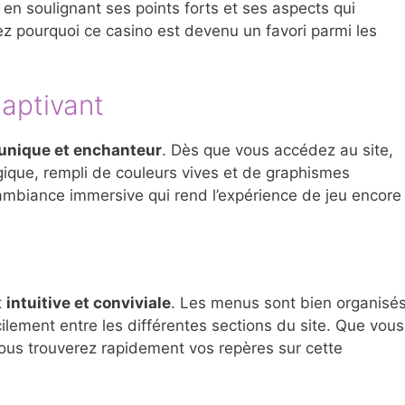
, en soulignant ses points forts et ses aspects qui
ez pourquoi ce casino est devenu un favori parmi les
aptivant
unique et enchanteur
. Dès que vous accédez au site,
ique, rempli de couleurs vives et de graphismes
mbiance immersive qui rend l’expérience de jeu encore
e
t
intuitive et conviviale
. Les menus sont bien organisés
ilement entre les différentes sections du site. Que vous
ous trouverez rapidement vos repères sur cette