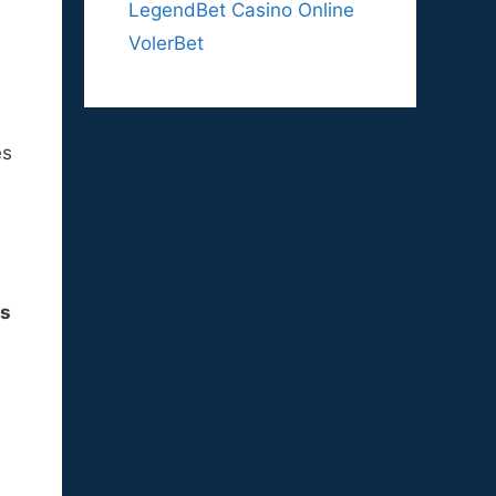
LegendBet Casino Online
VolerBet
és
es