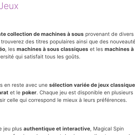
 Jeux
te collection de machines à sous
provenant de divers
 trouverez des titres populaires ainsi que des nouveaut
éo
, les
machines à sous classiques
et les
machines à
ersité qui satisfait tous les goûts.
as en reste avec une
sélection variée de jeux classiqu
rat
et le
poker
. Chaque jeu est disponible en plusieurs
ir celle qui correspond le mieux à leurs préférences.
e jeu plus
authentique et interactive
, Magical Spin