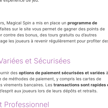
e expérience de jeu.
rs, Magical Spin a mis en place un
programme de
aites sur le site vous permet de gagner des points de
r contre des bonus, des tours gratuits ou d’autres
ge les joueurs à revenir régulièrement pour profiter de
ariées et Sécurisées
ournir des
options de paiement sécurisées et variées
de de méthodes de paiement, y compris les cartes de
 les virements bancaires. Les
transactions sont rapides 
d’esprit aux joueurs lors de leurs dépôts et retraits.
t Professionnel