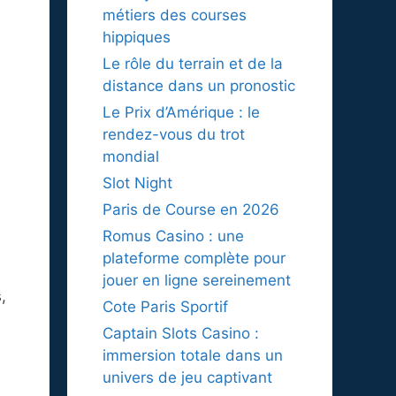
métiers des courses
hippiques
Le rôle du terrain et de la
distance dans un pronostic
Le Prix d’Amérique : le
rendez-vous du trot
mondial
Slot Night
Paris de Course en 2026
Romus Casino : une
plateforme complète pour
jouer en ligne sereinement
,
Cote Paris Sportif
Captain Slots Casino :
immersion totale dans un
univers de jeu captivant