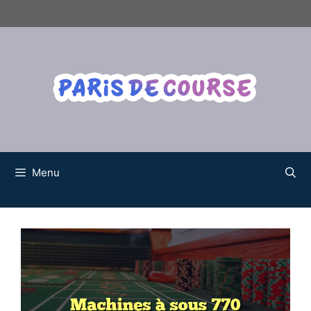
Aller
au
contenu
Menu