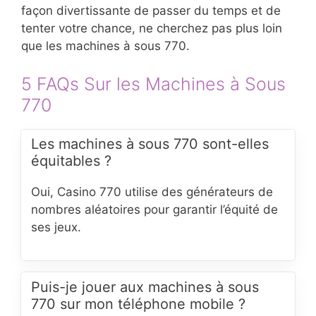
façon divertissante de passer du temps et de
tenter votre chance, ne cherchez pas plus loin
que les machines à sous 770.
5 FAQs Sur les Machines à Sous
770
Les machines à sous 770 sont-elles
équitables ?
Oui, Casino 770 utilise des générateurs de
nombres aléatoires pour garantir l’équité de
ses jeux.
Puis-je jouer aux machines à sous
770 sur mon téléphone mobile ?