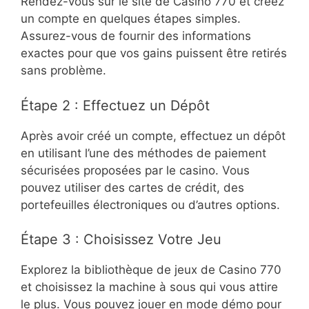
Rendez-vous sur le site de Casino 770 et créez
un compte en quelques étapes simples.
Assurez-vous de fournir des informations
exactes pour que vos gains puissent être retirés
sans problème.
Étape 2 : Effectuez un Dépôt
Après avoir créé un compte, effectuez un dépôt
en utilisant l’une des méthodes de paiement
sécurisées proposées par le casino. Vous
pouvez utiliser des cartes de crédit, des
portefeuilles électroniques ou d’autres options.
Étape 3 : Choisissez Votre Jeu
Explorez la bibliothèque de jeux de Casino 770
et choisissez la machine à sous qui vous attire
le plus. Vous pouvez jouer en mode démo pour