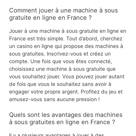
Comment jouer à une machine à sous
gratuite en ligne en France ?
Jouer à une machine à sous gratuite en ligne en
France est très simple. Tout d’abord, cherchez
un casino en ligne qui propose des machines à
sous gratuites. Inscrivez-vous et créez un
compte. Une fois que vous êtes connecté,
choisissez une machine à sous gratuite que
vous souhaitez jouer. Vous pouvez jouer autant
de fois que vous le souhaitez sans avoir à
engager votre propre argent. Profitez du jeu et
amusez-vous sans aucune pression !
Quels sont les avantages des machines
à sous gratuites en ligne en France ?
Il y a plusieurs avantages à jouer à des