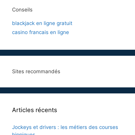
Conseils
blackjack en ligne gratuit
casino francais en ligne
Sites recommandés
Articles récents
Jockeys et drivers : les métiers des courses
hippiques