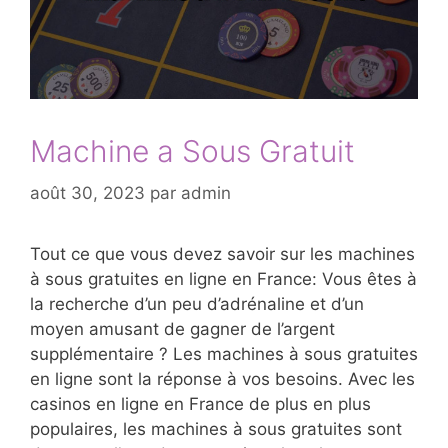
Machine a Sous Gratuit
août 30, 2023
par
admin
Tout ce que vous devez savoir sur les machines
à sous gratuites en ligne en France: Vous êtes à
la recherche d’un peu d’adrénaline et d’un
moyen amusant de gagner de l’argent
supplémentaire ? Les machines à sous gratuites
en ligne sont la réponse à vos besoins. Avec les
casinos en ligne en France de plus en plus
populaires, les machines à sous gratuites sont