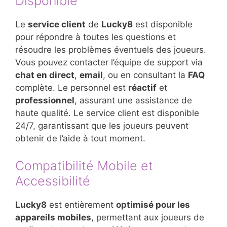
Disponible
Le
service client
de
Lucky8
est disponible
pour répondre à toutes les questions et
résoudre les problèmes éventuels des joueurs.
Vous pouvez contacter l’équipe de support via
chat en direct
,
email
, ou en consultant la
FAQ
complète. Le personnel est
réactif
et
professionnel
, assurant une assistance de
haute qualité. Le service client est disponible
24/7, garantissant que les joueurs peuvent
obtenir de l’aide à tout moment.
Compatibilité Mobile et
Accessibilité
Lucky8
est entièrement
optimisé pour les
appareils mobiles
, permettant aux joueurs de