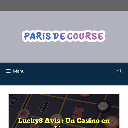
Aller
au
contenu
Menu