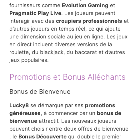
fournisseurs comme
Evolution Gaming
et
Pragmatic Play Live
. Les joueurs peuvent
interagir avec des
croupiers professionnels
et
d’autres joueurs en temps réel, ce qui ajoute
une dimension sociale au jeu en ligne. Les jeux
en direct incluent diverses versions de la
roulette, du blackjack, du baccarat et d’autres
jeux populaires.
Promotions et Bonus Alléchants
Bonus de Bienvenue
Lucky8
se démarque par ses
promotions
généreuses
, à commencer par un
bonus de
bienvenue
attractif. Les nouveaux joueurs
peuvent choisir entre deux offres de bienvenue
: le
Bonus Découverte
qui double le premier