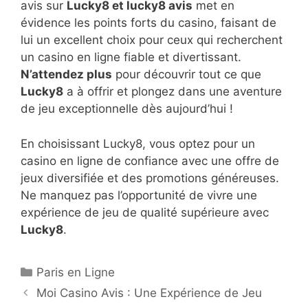
avis sur
Lucky8 et lucky8 avis
met en
évidence les points forts du casino, faisant de
lui un excellent choix pour ceux qui recherchent
un casino en ligne fiable et divertissant.
N’attendez plus
pour découvrir tout ce que
Lucky8
a à offrir et plongez dans une aventure
de jeu exceptionnelle dès aujourd’hui !
En choisissant Lucky8, vous optez pour un
casino en ligne de confiance avec une offre de
jeux diversifiée et des promotions généreuses.
Ne manquez pas l’opportunité de vivre une
expérience de jeu de qualité supérieure avec
Lucky8
.
Catégories
Paris en Ligne
Moi Casino Avis : Une Expérience de Jeu