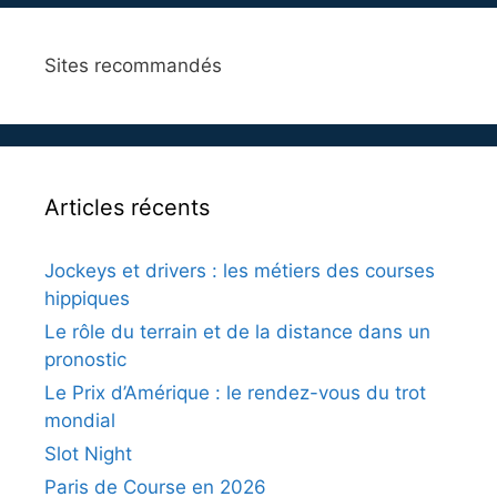
Sites recommandés
Articles récents
Jockeys et drivers : les métiers des courses
hippiques
Le rôle du terrain et de la distance dans un
pronostic
Le Prix d’Amérique : le rendez-vous du trot
mondial
Slot Night
Paris de Course en 2026