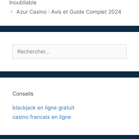
Inoubliable
Azur Casino : Avis et Guide Complet 2024
Rechercher :
Conseils
blackjack en ligne gratuit
casino francais en ligne