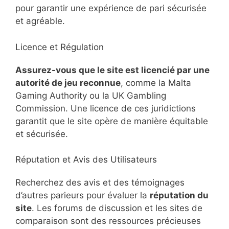
pour garantir une expérience de pari sécurisée
et agréable.
Licence et Régulation
Assurez-vous que le site est licencié par une
autorité de jeu reconnue
, comme la Malta
Gaming Authority ou la UK Gambling
Commission. Une licence de ces juridictions
garantit que le site opère de manière équitable
et sécurisée.
Réputation et Avis des Utilisateurs
Recherchez des avis et des témoignages
d’autres parieurs pour évaluer la
réputation du
site
. Les forums de discussion et les sites de
comparaison sont des ressources précieuses