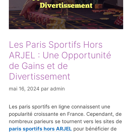
Les Paris Sportifs Hors
ARJEL : Une Opportunité
de Gains et de
Divertissement
mai 16, 2024
par
admin
Les paris sportifs en ligne connaissent une
popularité croissante en France. Cependant, de
nombreux parieurs se tournent vers les sites de
paris sportifs hors ARJEL
pour bénéficier de