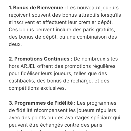
1. Bonus de Bienvenue :
Les nouveaux joueurs
reçoivent souvent des bonus attractifs lorsqu’ils
s’inscrivent et effectuent leur premier dépôt.
Ces bonus peuvent inclure des paris gratuits,
des bonus de dépôt, ou une combinaison des
deux.
2. Promotions Continues :
De nombreux sites
hors ARJEL offrent des promotions régulières
pour fidéliser leurs joueurs, telles que des
cashbacks, des bonus de recharge, et des
compétitions exclusives.
3. Programmes de Fidélité :
Les programmes
de fidélité récompensent les joueurs réguliers
avec des points ou des avantages spéciaux qui
peuvent être échangés contre des paris