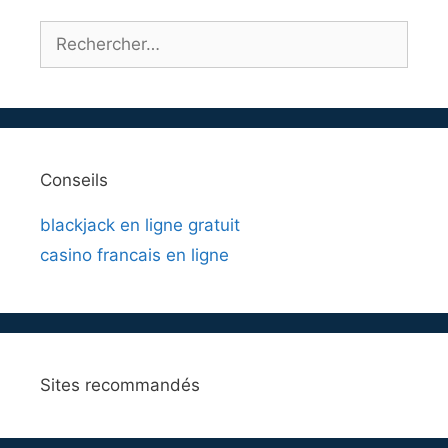
Rechercher :
Conseils
blackjack en ligne gratuit
casino francais en ligne
Sites recommandés