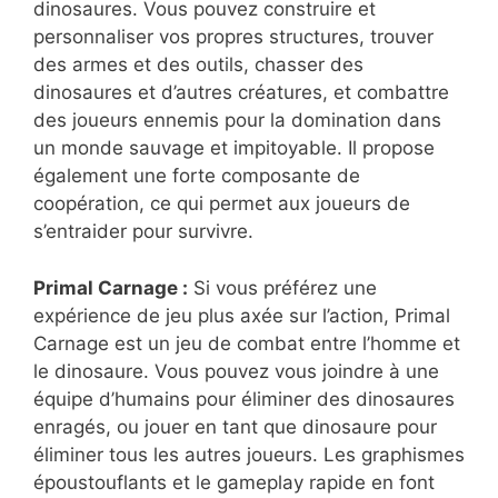
dinosaures. Vous pouvez construire et
personnaliser vos propres structures, trouver
des armes et des outils, chasser des
dinosaures et d’autres créatures, et combattre
des joueurs ennemis pour la domination dans
un monde sauvage et impitoyable. Il propose
également une forte composante de
coopération, ce qui permet aux joueurs de
s’entraider pour survivre.
Primal Carnage :
Si vous préférez une
expérience de jeu plus axée sur l’action, Primal
Carnage est un jeu de combat entre l’homme et
le dinosaure. Vous pouvez vous joindre à une
équipe d’humains pour éliminer des dinosaures
enragés, ou jouer en tant que dinosaure pour
éliminer tous les autres joueurs. Les graphismes
époustouflants et le gameplay rapide en font