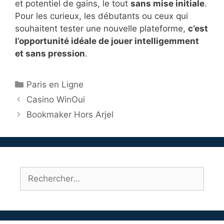
et potentiel de gains, le tout
sans mise initiale
.
Pour les curieux, les débutants ou ceux qui
souhaitent tester une nouvelle plateforme,
c’est
l’opportunité idéale de jouer intelligemment
et sans pression
.
Catégories
Paris en Ligne
Casino WinOui
Bookmaker Hors Arjel
Rechercher :