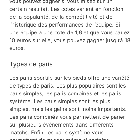
vous pouvez gagner si vous misez sur un
certain résultat. Les cotes varient en fonction
de la popularité, de la compétitivité et de
l’historique des performances de l’équipe. Si
une équipe a une cote de 1,8 et que vous pariez
10 euros sur elle, vous pouvez gagner jusqu’à 18
euros.
Types de paris
Les paris sportifs sur les pieds offre une variété
de types de paris. Les plus populaires sont les
paris simples, les paris combinés et les paris
système. Les paris simples sont les plus
simples, mais les gains sont moins importants.
Les paris combinés vous permettent de parier
sur plusieurs événements dans différents
matchs. Enfin, les paris système vous