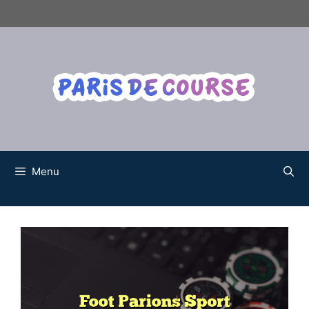
Aller
au
contenu
Menu