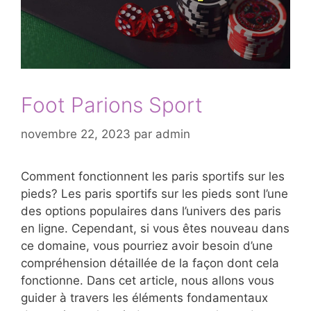
Foot Parions Sport
novembre 22, 2023
par
admin
Comment fonctionnent les paris sportifs sur les
pieds? Les paris sportifs sur les pieds sont l’une
des options populaires dans l’univers des paris
en ligne. Cependant, si vous êtes nouveau dans
ce domaine, vous pourriez avoir besoin d’une
compréhension détaillée de la façon dont cela
fonctionne. Dans cet article, nous allons vous
guider à travers les éléments fondamentaux