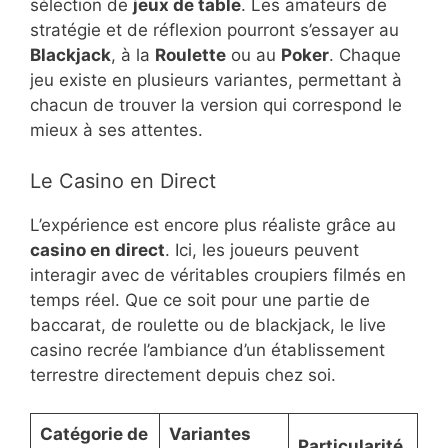
sélection de
jeux de table
. Les amateurs de
stratégie et de réflexion pourront s’essayer au
Blackjack
, à la
Roulette
ou au
Poker
. Chaque
jeu existe en plusieurs variantes, permettant à
chacun de trouver la version qui correspond le
mieux à ses attentes.
Le Casino en Direct
L’expérience est encore plus réaliste grâce au
casino en direct
. Ici, les joueurs peuvent
interagir avec de véritables croupiers filmés en
temps réel. Que ce soit pour une partie de
baccarat, de roulette ou de blackjack, le live
casino recrée l’ambiance d’un établissement
terrestre directement depuis chez soi.
Catégorie de
Variantes
Particularité