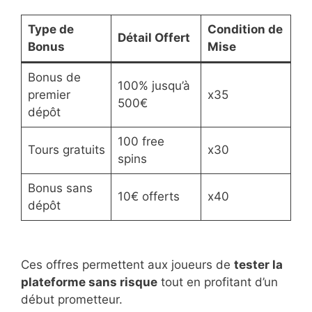
Type de
Condition de
Détail Offert
Bonus
Mise
Bonus de
100% jusqu’à
premier
x35
500€
dépôt
100 free
Tours gratuits
x30
spins
Bonus sans
10€ offerts
x40
dépôt
Ces offres permettent aux joueurs de
tester la
plateforme sans risque
tout en profitant d’un
début prometteur.