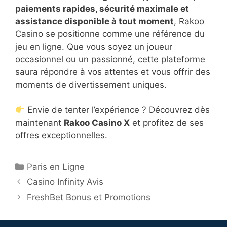
paiements rapides, sécurité maximale et
assistance disponible à tout moment
, Rakoo
Casino se positionne comme une référence du
jeu en ligne. Que vous soyez un joueur
occasionnel ou un passionné, cette plateforme
saura répondre à vos attentes et vous offrir des
moments de divertissement uniques.
Envie de tenter l’expérience ? Découvrez dès
maintenant
Rakoo Casino X
et profitez de ses
offres exceptionnelles.
Catégories
Paris en Ligne
Casino Infinity Avis
FreshBet Bonus et Promotions