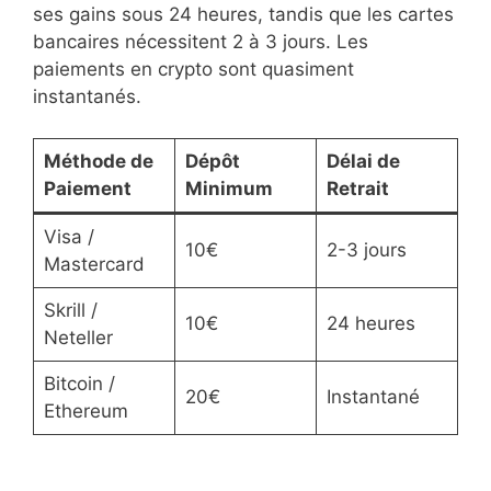
ses gains sous 24 heures, tandis que les cartes
bancaires nécessitent 2 à 3 jours. Les
paiements en crypto sont quasiment
instantanés.
Méthode de
Dépôt
Délai de
Paiement
Minimum
Retrait
Visa /
10€
2-3 jours
Mastercard
Skrill /
10€
24 heures
Neteller
Bitcoin /
20€
Instantané
Ethereum