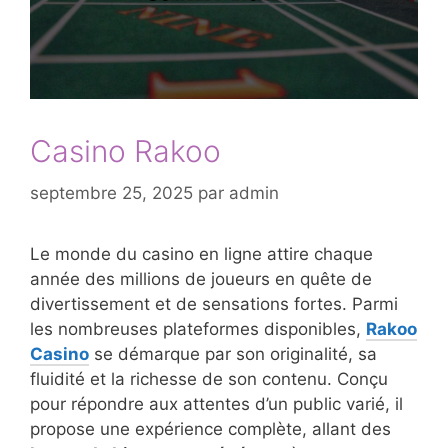
Casino Rakoo
septembre 25, 2025
par
admin
Le monde du casino en ligne attire chaque
année des millions de joueurs en quête de
divertissement et de sensations fortes. Parmi
les nombreuses plateformes disponibles,
Rakoo
Casino
se démarque par son originalité, sa
fluidité et la richesse de son contenu. Conçu
pour répondre aux attentes d’un public varié, il
propose une expérience complète, allant des