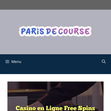
Aller
au
contenu
Menu