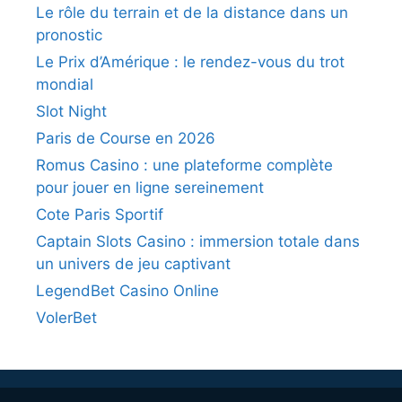
Le rôle du terrain et de la distance dans un
pronostic
Le Prix d’Amérique : le rendez-vous du trot
mondial
Slot Night
Paris de Course en 2026
Romus Casino : une plateforme complète
pour jouer en ligne sereinement
Cote Paris Sportif
Captain Slots Casino : immersion totale dans
un univers de jeu captivant
LegendBet Casino Online
VolerBet