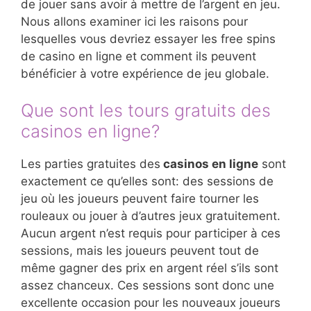
de jouer sans avoir à mettre de l’argent en jeu.
Nous allons examiner ici les raisons pour
lesquelles vous devriez essayer les free spins
de casino en ligne et comment ils peuvent
bénéficier à votre expérience de jeu globale.
Que sont les tours gratuits des
casinos en ligne?
Les parties gratuites des
casinos en ligne
sont
exactement ce qu’elles sont: des sessions de
jeu où les joueurs peuvent faire tourner les
rouleaux ou jouer à d’autres jeux gratuitement.
Aucun argent n’est requis pour participer à ces
sessions, mais les joueurs peuvent tout de
même gagner des prix en argent réel s’ils sont
assez chanceux. Ces sessions sont donc une
excellente occasion pour les nouveaux joueurs