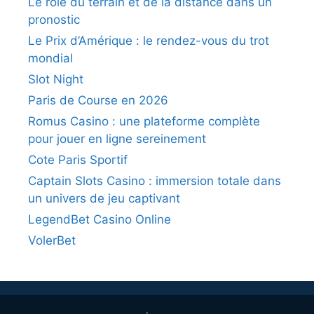
Le rôle du terrain et de la distance dans un
pronostic
Le Prix d’Amérique : le rendez-vous du trot
mondial
Slot Night
Paris de Course en 2026
Romus Casino : une plateforme complète
pour jouer en ligne sereinement
Cote Paris Sportif
Captain Slots Casino : immersion totale dans
un univers de jeu captivant
LegendBet Casino Online
VolerBet