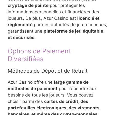
cryptage de pointe
pour protéger les
informations personnelles et financières des
joueurs. De plus, Azur Casino est
licencié et
réglementé
par des autorités de jeu reconnues,
garantissant une
plateforme de jeu équitable
et sécurisée
.
Options de Paiement
Diversifiées
Méthodes de Dépôt et de Retrait
Azur Casino offre une
large gamme de
méthodes de paiement
pour répondre aux
besoins de tous les joueurs. Vous pouvez
choisir parmi des
cartes de crédit, des
portefeuilles électroniques, des virements
bancaires, et même des crypto-monnaies
.